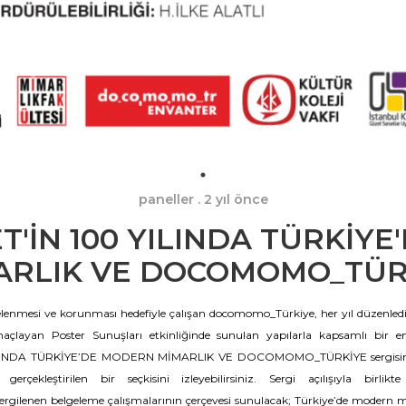
paneller
. 2 yıl önce
'İN 100 YILINDA TÜRKİY
ARLIK VE DOCOMOMO_TÜR
enmesi ve korunması hedefiyle çalışan docomomo_Türkiye, her yıl düzenled
açlayan Poster Sunuşları etkinliğinde sunulan yapılarla kapsamlı bir e
INDA TÜRKİYE’DE MODERN MİMARLIK VE DOCOMOMO_TÜRKİYE sergisinde 
erçekleştirilen bir seçkisini izleyebilirsiniz. Sergi açılışıyla birlik
gilenen belgeleme çalışmalarının çerçevesi sunulacak; Türkiye’de modern m