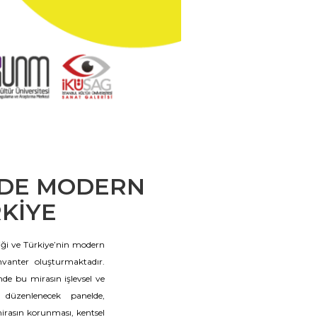
E'DE MODERN
KİYE
iği ve Türkiye’nin modern
nvanter oluşturmaktadır.
bu mirasın işlevsel ve
te düzenlenecek panelde,
irasın korunması, kentsel