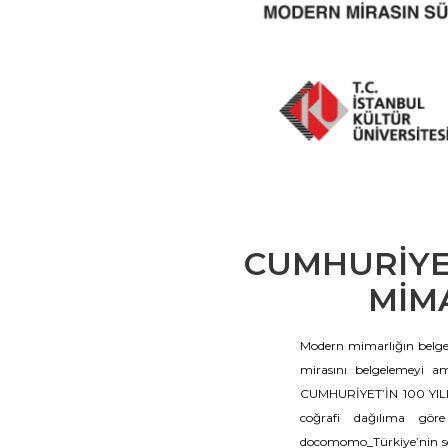
CUMHURİYET
MİM
Modern mimarlığın belgel
mirasını belgelemeyi am
CUMHURİYET’İN 100 YIL
coğrafi dağılıma göre g
docomomo_Türkiye’nin ser