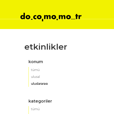
etkinlikler
konum
tümü
ulusal
uluslararası
kategoriler
tümü