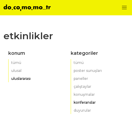
etkinlikler
konum
kategoriler
tümü
tümü
ulusal
poster sunuşları
uluslararası
paneller
çalıştaylar
konuşmalar
konferanslar
duyurular